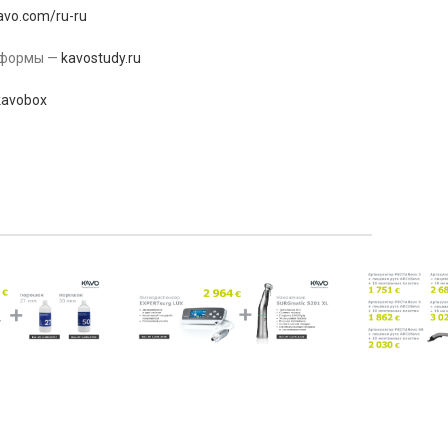
avo.com/ru-ru
тформы —
kavostudy.ru
kavobox