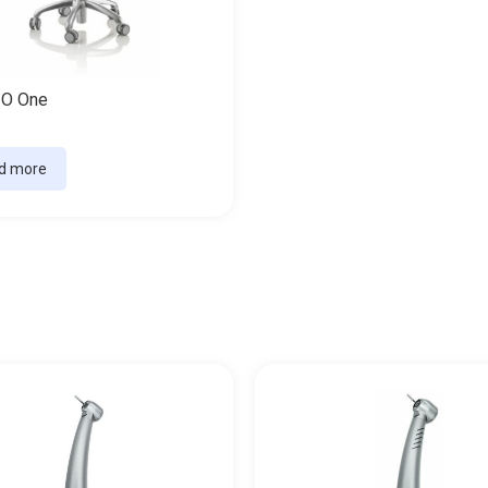
O One
d more