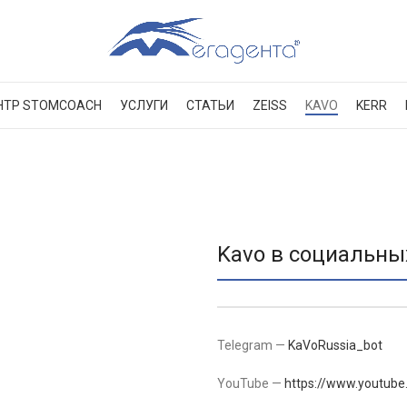
НТР STOMCOACH
УСЛУГИ
СТАТЬИ
ZEISS
KAVO
KERR
Kavo в социальны
Telegram —
KaVoRussia_bot
YouTube —
https://www.youtub