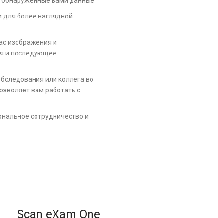
ь обнаруженные вами данные
 для более наглядной
ас изображения и
ия и последующее
обследования или коллега во
позволяет вам работать с
ональное сотрудничество и
Scan eXam One