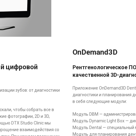
OnDemand3D
ый цифровой
Рентгенологическое ПО
качественной 3D-диагн
Приложение OnDemand3D Denta
зации зубов: от диагностики
диагностики и планирования 
в себя следующие модули:
кали, чтобы собрать все в
Модуль DBM — администриров
ие фотографии, 2D и 3D,
Модуль Dynamic Light Box — д
ью DTX Studio Clinic мы
Модуль Dental — специальный 
Упрощение взаимодействия со
Модуль для планирования ден