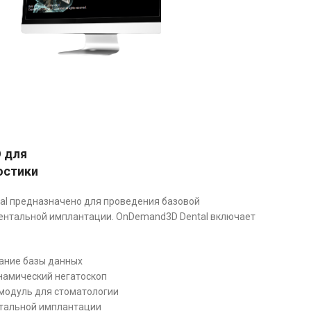
 для
остики
l предназначено для проведения базовой
дентальной имплантации. OnDemand3D Dental включает
ание базы данных
инамический негатоскоп
модуль для стоматологии
тальной имплантации