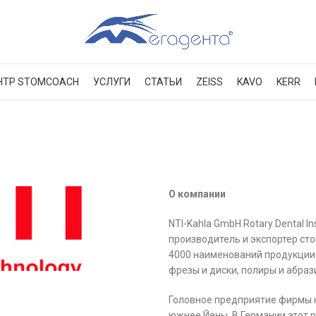
НТР STOMCOACH
УСЛУГИ
СТАТЬИ
ZEISS
KAVO
KERR
О компании
NTI-Kahla GmbH Rotary Dental 
производитель и экспортер ст
4000 наименований продукции.
фрезы и диски, полиры и абраз
Головное предприятие фирмы н
южнее Йены. В Германии этот р