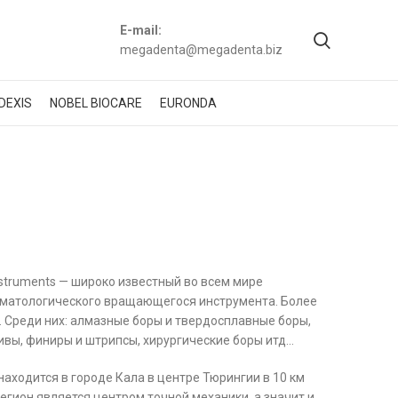
E-mail:
megadenta@megadenta.biz
DEXIS
NOBEL BIOCARE
EURONDA
Instruments — широко известный во всем мире
оматологического вращающегося инструмента. Более
 Среди них: алмазные боры и твердосплавные боры,
ивы, финиры и штрипсы, хирургические боры итд…
аходится в городе Кала в центре Тюрингии в 10 км
егион является центром точной механики, а значит и