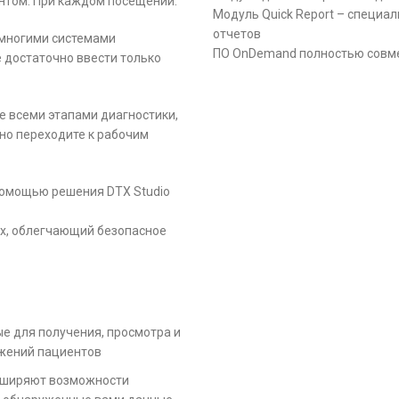
нтом. При каждом посещении.
Модуль Quick Report – специа
отчетов
о многими системами
ПО OnDemand полностью совме
 достаточно ввести только
е всеми этапами диагностики,
но переходите к рабочим
помощью решения DTX Studio
ых, облегчающий безопасное
мые для получения, просмотра и
ажений пациентов
асширяют возможности