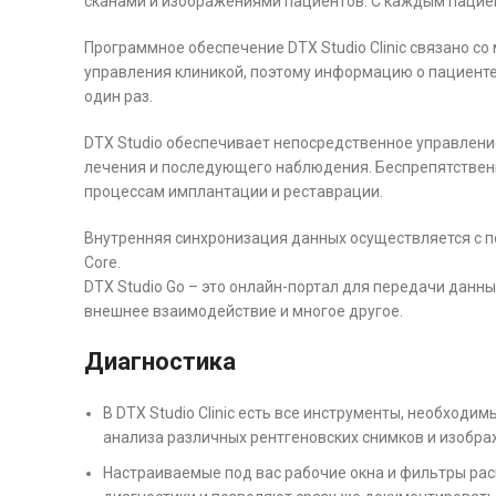
сканами и изображениями пациентов. С каждым пацие
Программное обеспечение DTX Studio Clinic связано с
управления клиникой, поэтому информацию о пациенте
один раз.
DTX Studio обеспечивает непосредственное управлени
лечения и последующего наблюдения. Беспрепятствен
процессам имплантации и реставрации.
Внутренняя синхронизация данных осуществляется с 
Core.
DTX Studio Go – это онлайн-портал для передачи данн
внешнее взаимодействие и многое другое.
Диагностика
В DTX Studio Clinic есть все инструменты, необходи
анализа различных рентгеновских снимков и изобр
Настраиваемые под вас рабочие окна и фильтры р