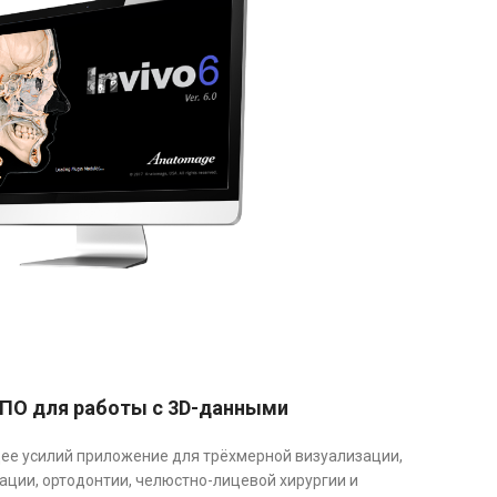
 ПО для работы с 3D-данными
ющее усилий приложение для трёхмерной визуализации,
ции, ортодонтии, челюстно-лицевой хирургии и